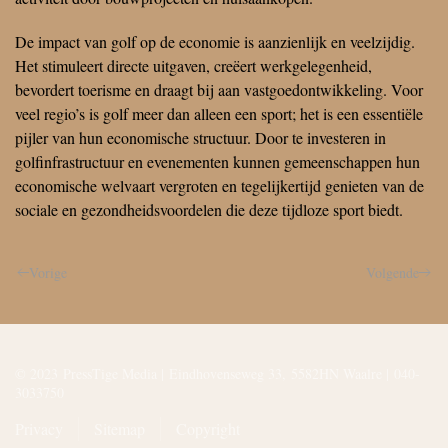
De impact van golf op de economie is aanzienlijk en veelzijdig.
Het stimuleert directe uitgaven, creëert werkgelegenheid,
bevordert toerisme en draagt bij aan vastgoedontwikkeling. Voor
veel regio’s is golf meer dan alleen een sport; het is een essentiële
pijler van hun economische structuur. Door te investeren in
golfinfrastructuur en evenementen kunnen gemeenschappen hun
economische welvaart vergroten en tegelijkertijd genieten van de
sociale en gezondheidsvoordelen die deze tijdloze sport biedt.
Vorige
Volgende
© 2023 PressTige Media |
Eindhovenseweg 33, 5582HN Waalre | 040-
3033750
Privacy
Sitemap
Copyright