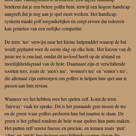
betekent dat je een betere golfer bent, terwijl een hogere handicap
aangeeft dat je nog aan je spel moet werken. Het handicap-
systeem maakt golf toegankelijker en zorgt ervoor dat iedereen
kan genieten van een eerlijke competitie.
De term ‘tee’ verwijst naar het kleine hulpmiddel waarop de bal
wordt geplaatst voor de eerste slag op elke hole. Het kiezen van de
juiste tee is cruciaal, omdat dit invloed heeft op de afstand en
moeilijkheidsgraad van de hole. Daarnaast zijn er verschillende
soorten tees, zoals de ‘men’s tee’, ‘women’s tee’ en ‘senior’s tee’,
die allemaal zijn ontworpen om golfers te helpen hun spel aan te
passen aan hun niveau.
Wanneer we het hebben over het spelen zelf, komt de term
‘fairway’ vaak ter sprake. Dit is het gemaaide gras tussen de tee
en de green waar golfers proberen hun bal naartoe te slaan. De
green is het gebied rondom de hole waar spelers hun putts maken.
Het putten zelf vereist finesse en precisie, en termen zoals ‘putt’,
‘chip’ en ‘pitch’ beschrijven verschillende soorten slagen die